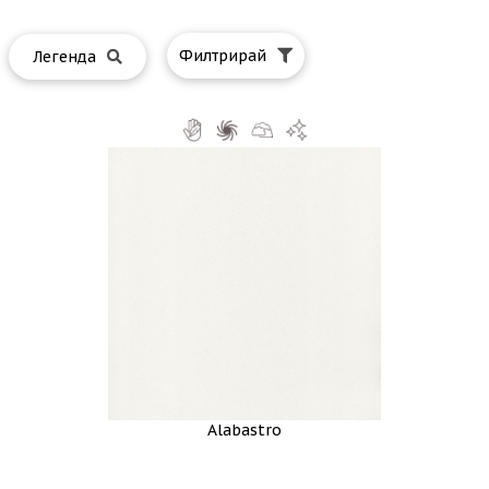
Филтрирай
Легенда
Alabastro