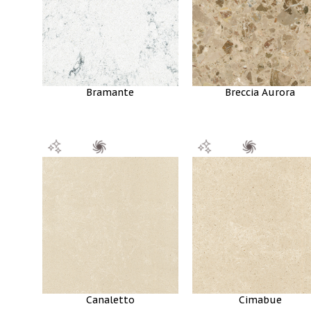
Bramante
Breccia Aurora
Canaletto
Cimabue