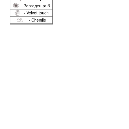
- Загладен ръб
- Velvet touch
- Chenille