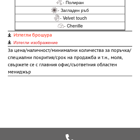
- Полиран
- Загладен ръб
- Velvet touch
- Chenille
Изтегли брошура
Изтегли изображение
За цена/наличност/минимални количества за поръчка/
специални покрития/срок на продажба и т.н., моля,
свържете се с главния офис/съответния областен
мениджър