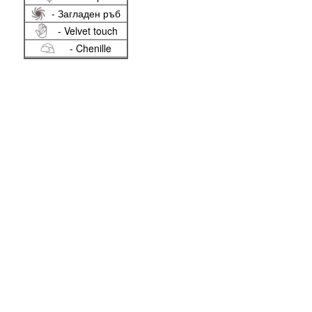
- Загладен ръб
- Velvet touch
- Chenille