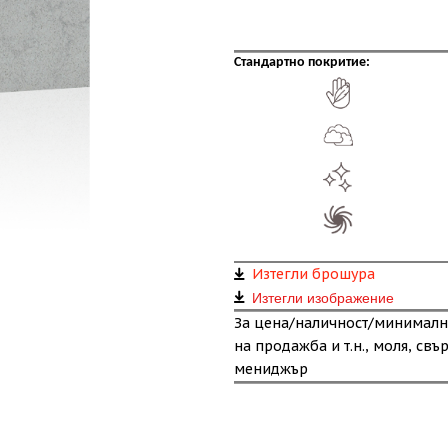
Стандартно покритие:
Изтегли брошура
Изтегли изображение
За цена/наличност/минималн
на продажба и т.н., моля, свъ
мениджър