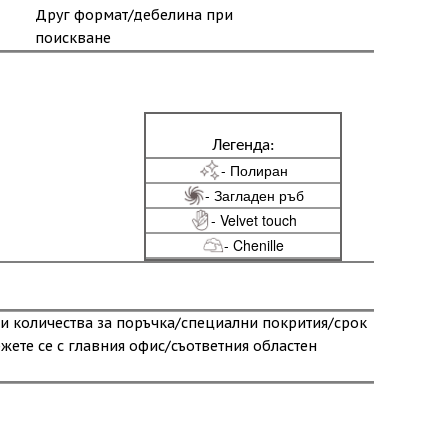
Друг формат/дебелина при
поискване
Легенда:
- Полиран
- Загладен ръб
- Velvet touch
- Chenille
и количества за поръчка/специални покрития/срок
ржете се с главния офис/съответния областен