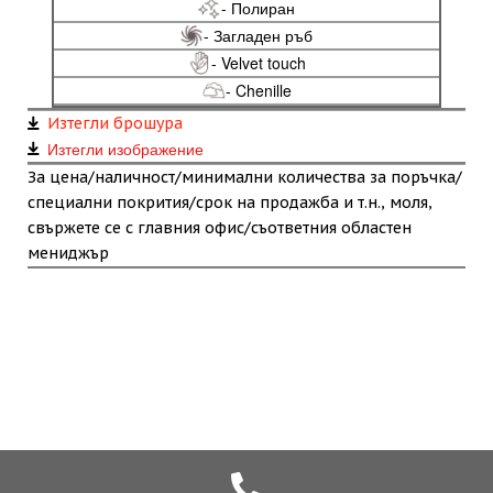
- Полиран
- Загладен ръб
- Velvet touch
- Chenille
Изтегли брошура
Изтегли изображение
За цена/наличност/минимални количества за поръчка/
специални покрития/срок на продажба и т.н., моля,
свържете се с главния офис/съответния областен
мениджър