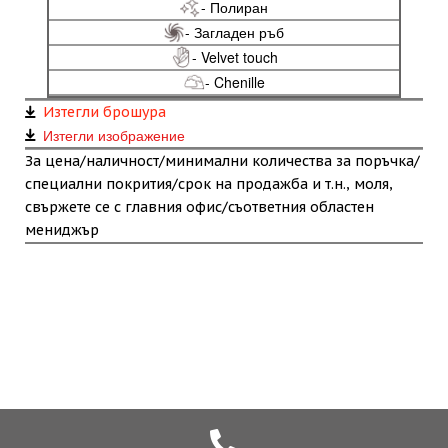
- Полиран
- Загладен ръб
- Velvet touch
- Chenille
Изтегли брошура
Изтегли изображение
За цена/наличност/минимални количества за поръчка/
специални покрития/срок на продажба и т.н., моля,
свържете се с главния офис/съответния областен
мениджър