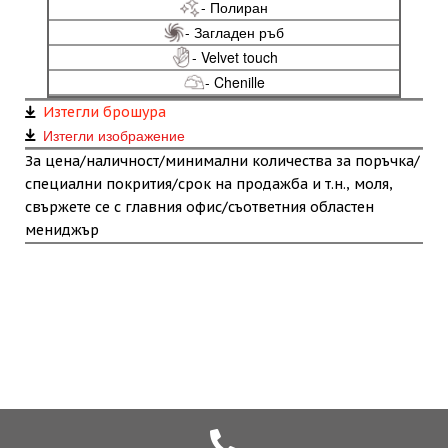
- Полиран
- Загладен ръб
- Velvet touch
- Chenille
Изтегли брошура
Изтегли изображение
За цена/наличност/минимални количества за поръчка/
специални покрития/срок на продажба и т.н., моля,
свържете се с главния офис/съответния областен
мениджър