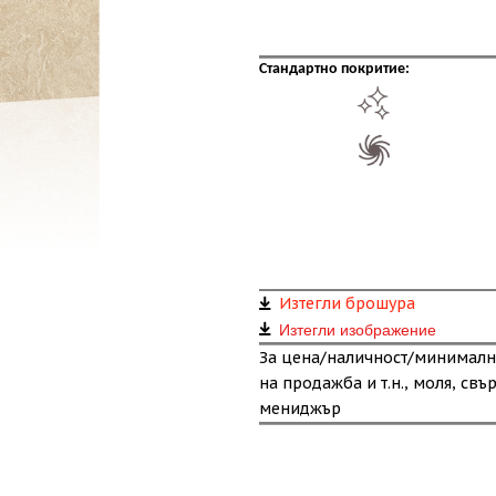
Стандартно покритие:
Изтегли брошура
Изтегли изображение
За цена/наличност/минималн
на продажба и т.н., моля, свъ
мениджър