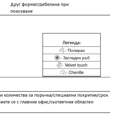
Друг формат/дебелина при
поискване
Легенда:
- Полиран
- Загладен ръб
- Velvet touch
- Chenille
и количества за поръчка/специални покрития/срок
ржете се с главния офис/съответния областен