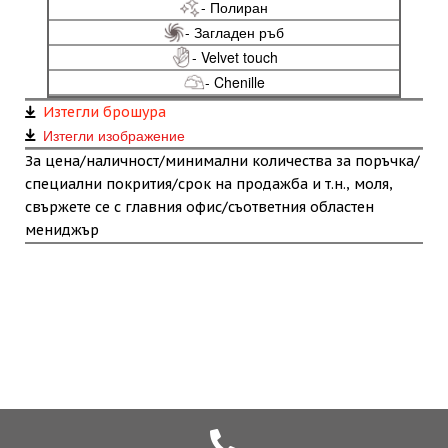
- Полиран
- Загладен ръб
- Velvet touch
- Chenille
Изтегли брошура
Изтегли изображение
За цена/наличност/минимални количества за поръчка/
специални покрития/срок на продажба и т.н., моля,
свържете се с главния офис/съответния областен
мениджър