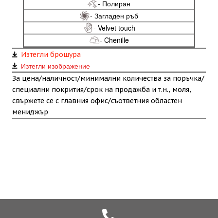
- Полиран
- Загладен ръб
- Velvet touch
- Chenille
Изтегли брошура
Изтегли изображение
За цена/наличност/минимални количества за поръчка/
специални покрития/срок на продажба и т.н., моля,
свържете се с главния офис/съответния областен
мениджър