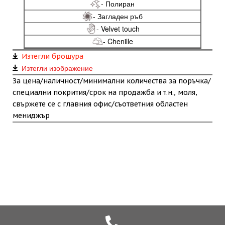
- Полиран
- Загладен ръб
- Velvet touch
- Chenille
Изтегли брошура
Изтегли изображение
За цена/наличност/минимални количества за поръчка/
специални покрития/срок на продажба и т.н., моля,
свържете се с главния офис/съответния областен
мениджър