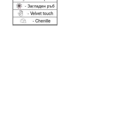
- Загладен ръб
- Velvet touch
- Chenille